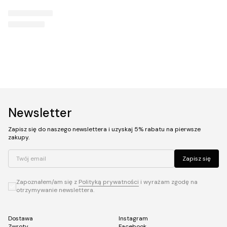
Newsletter
Zapisz się do naszego newslettera i uzyskaj 5% rabatu na pierwsze
zakupy.
Twój email
Zapisz się
Zapoznałem/am się z
Polityką prywatności
i wyrażam zgodę na
otrzymywanie newslettera.
Dostawa
Instagram
Zwroty
Facebook