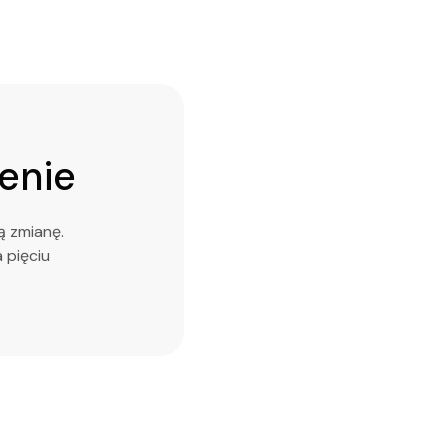
zenie
ą zmianę.
 pięciu