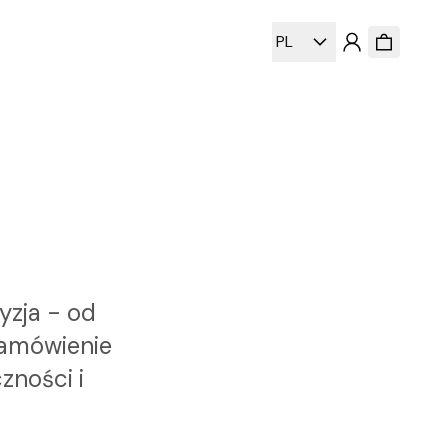
PL
yzja - od
zamówienie
zności i