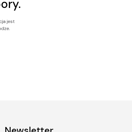
ory.
ja jest
odze.
Newsletter