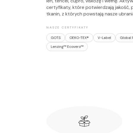
len, tencel, cupro, viskozę i wełnę. Ak
certyfikaty, które potwierdzają jakość,
tkanin, z których powstają nasze ubrani
NASZE CERTYFIKATY
GOTS
OEKO-TEX®
V-Label
Global
Lenzing™ Ecovero™