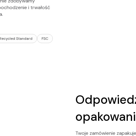
tywnie zdobywamy
 pochodzenie i trwałość
a.
 Recycled Standard
FSC
Odpowiedz
opakowani
Twoje zamówienie zapakuje