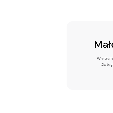
Małe
Wierzymy
Dlateg