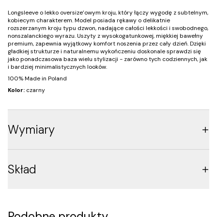
Longsleeve o lekko oversize’owym kroju, który łączy wygodę z subtelnym,
kobiecym charakterem. Model posiada rękawy o delikatnie
rozszerzanym kroju typu dzwon, nadające całości lekkości i swobodnego,
nonszalanckiego wyrazu. Uszyty z wysokogatunkowej, miękkiej bawełny
premium, zapewnia wyjątkowy komfort noszenia przez cały dzień. Dzięki
gładkiej strukturze i naturalnemu wykończeniu doskonale sprawdzi się
jako ponadczasowa baza wielu stylizacji - zarówno tych codziennych, jak
i bardziej minimalistycznych looków.
100% Made in Poland
Kolor:
czarny
Wymiary
Skład
Podobne produkty